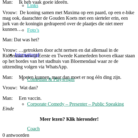
Man: Ik heb vaak goeie ideeën.
Links
Vrouw: De koning samen met Maxima op een paard, op een e-bike
mag ook, daarachter de Gouden Koets met een sierteler erin, een
jurk van de koningin gedrapeerd over de plaatjes die niet meer
kunnen…
Foto’s
Man: Dat was het?
Vrouw: …getrokken door acht nertsen en dat allemaal in de
International
Ridderzaal terwijl Eerste en Tweede Kamerleden boven elkaar staan
op het bordes van het stadhuis van Bloemendaal waar ze de
uitzending volgen via WhatsApp.
Man: Moeten kunnen, maar dan moet er nog één ding zijn.
Comedian & Playwright
Vrouw: Wat dan?
Man: Een vaccin.
Corporate Comedy – Presenter – Public Speaking
Einde
Meer lezen? Klik hieronder!
Coach
0
antwoorden