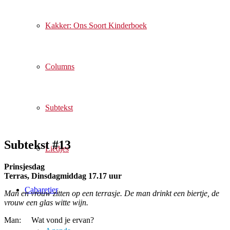
Kakker: Ons Soort Kinderboek
Columns
Subtekst
Subtekst #13
Liedjes
Prinsjesdag
Terras, Dinsdagmiddag 17.17 uur
Cabaretier
Man en vrouw zitten op een terrasje. De man drinkt een biertje, de
vrouw een glas witte wijn.
Man: Wat vond je ervan?