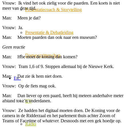
Vrouw: Ik vind het ook zielig voor die paarden. Een koets is niet
meer van deze tijd.
Presentatiecoach & Storytelling
Man: Meen je dat?
Vrouw: Ja.
Presentatie & Debatleiding
Man: Moeten paarden dan ook naar een museum?
Geen reactie
Dagvoorzitterschap
Man: Hoe moet de koning dan komen?
Vrouw: Tram 1,6 of 9. Stoppen allemaal bij de Nieuwe Kerk.
Man: Dat zie ik hem niet doen.
Etc.
Vrouw: Op de fiets mag ook.
Man: Dan liever op een paard, heeft hij meteen anderhalve meter
afstand tot z’n onderdanen.
CV
Vrouw: Ze hadden het digitaal moeten doen. De Koning voor de
camera in de Ridderzaal en het parlement thuis achter Zoom of
Teams of Facetime of
whatever.
Desnoods met een gek hoedje op.
Radio