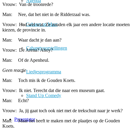
Agenda
Vrouw: Van de troonrede?
Man: Nee, dat het niet in de Ridderzaal was.
Cabaret op Maat
Vrouw: Had wel wat. Ze zouden elk jaar een andere locatie moeten
kiezen, de provincie in.
Man: Waar dacht je dan aan?
Cabaretvoorstellingen
Vrouw: De Arena? Ahoy?
Man: Of de Apenheul.
Geen reactie
Liedjesprogramma
Man: Toch mis ik de Gouden Koets.
Vrouw: Ik niet. Terecht dat die naar een museum gaat.
Stand Up Comedy
Man: Echt?
Vrouw: Ja, jij gaat toch ook niet met de trekschuit naar je werk?
Presentator
Man: Maar het heeft te maken met de plaatjes op de Gouden
Koets.