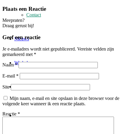
Plaats een Reactie
Contact
Meepraten?
Draag gerust bij!
Geef een reactie
Nieuws
Je e-mailadres wordt niet gepubliceerd.
Vereiste velden zijn
gemarkeerd met
*
Winkel
Naam
*
E-mail
*
Menu
Menu
Site
Mijn naam, e-mail en site opslaan in deze browser voor de
volgende keer wanneer ik een reactie plaats.
Reactie
*