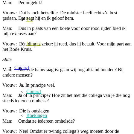
Man: Per ongeluk!
Vrouw: Dat is toch hetzelfde. De minister heeft echt z’n best
gedaan. Dat zegt hij en ik geloof hem.
TV
Man: Dus in plaats van een boete voor door rood rijden bied ik
mijn excuses aan?
Internet
Vrouw: Eén ding is zeker: jij reed, dus jij betaalt. Voor mijn part aan
het Rode Kruis.
Stilte
Contact
Man: Maar de hamvraag is: gaan wij nog afstand houden? Bij
andere mensen?
Vrouw: Ja. In principe wel.
Contact
Man: Ja of in principe? Hoe zit het met die collega van je die nog
steeds iedereen omhelst?
Vrouw: Die is ontslagen.
Boekingen
Man: Omdat ze iedereen omhelsde?
Vrouw: Nee! Omdat er twintig collega’s weg moeten door de