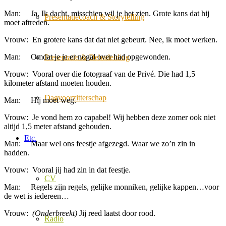
Man: Ja. Ik dacht, misschien wil je het zien. Grote kans dat hij
Presentatiecoach & Storytelling
moet aftreden.
Vrouw: En grotere kans dat dat niet gebeurt. Nee, ik moet werken.
Man: Omdat je je er nogal over had opgewonden.
Presentatie & Debatleiding
Vrouw: Vooral over die fotograaf van de Privé. Die had 1,5
kilometer afstand moeten houden.
Dagvoorzitterschap
Man: Hij moet weg.
Vrouw: Je vond hem zo capabel! Wij hebben deze zomer ook niet
altijd 1,5 meter afstand gehouden.
Etc.
Man: Maar wel ons feestje afgezegd. Waar we zo’n zin in
hadden.
Vrouw: Vooral jij had zin in dat feestje.
CV
Man: Regels zijn regels, gelijke monniken, gelijke kappen…voor
de wet is iedereen…
Vrouw:
(Onderbreekt)
Jij reed laatst door rood.
Radio