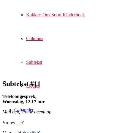
Kakker: Ons Soort Kinderboek
Columns
Subtekst
Subtekst #11
Liedjes
Telefoongesprek,
Woensdag, 12.17 uur
Cabaretier
Man belt, vrouw neemt op
Vrouw: Ja?
Man: Heb je tijd?