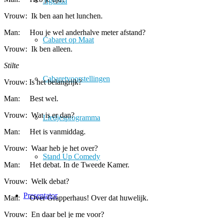
Agenda
Vrouw: Ik ben aan het lunchen.
Man: Hou je wel anderhalve meter afstand?
Cabaret op Maat
Vrouw: Ik ben alleen.
Stilte
Cabaretvoorstellingen
Vrouw: Is het belangrijk?
Man: Best wel.
Vrouw: Wat is er dan?
Liedjesprogramma
Man: Het is vanmiddag.
Vrouw: Waar heb je het over?
Stand Up Comedy
Man: Het debat. In de Tweede Kamer.
Vrouw: Welk debat?
Presentator
Man: Over Grapperhaus! Over dat huwelijk.
Vrouw: En daar bel je me voor?