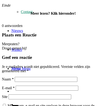
Einde
Contact
Meer lezen? Klik hieronder!
0
antwoorden
Nieuws
Plaats een Reactie
Meepraten?
Draag gerust bij!
Winkel
Geef een reactie
Je e-mailadres wordt niet gepubliceerd.
Vereiste velden zijn
Menu
Menu
gemarkeerd met
*
Naam
*
E-mail
*
Site
Mijn naam, e-mail en site opslaan in deze browser voor de